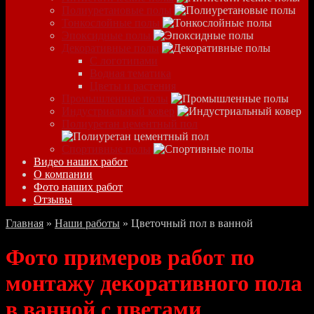
Полиуретановые полы
Тонкослойные полы
Эпоксидные полы
Декоративные полы
С логотипами
Водная тематика
Цветы и растения
Промышленные полы
Индустриальный ковер
Полиуретан цементный пол
Спортивные полы
Видео наших работ
О компании
Фото наших работ
Отзывы
Главная
»
Наши работы
»
Цветочный пол в ванной
Фото примеров работ по
монтажу декоративного пола
в ванной с цветами