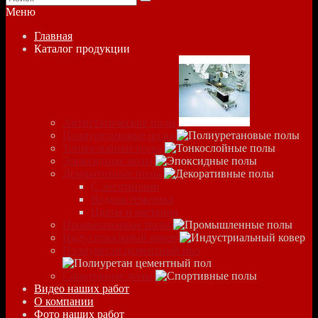
Меню
Главная
Каталог продукции
Антистатические полы
Полиуретановые полы
Тонкослойные полы
Эпоксидные полы
Декоративные полы
С логотипами
Водная тематика
Цветы и растения
Промышленные полы
Индустриальный ковер
Полиуретан цементный пол
Спортивные полы
Видео наших работ
О компании
Фото наших работ