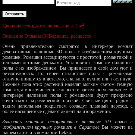
Отправить
2
Цена на все виды полов указана за 1 м
Описание
Отзывы (0)
Варианты расцветок
Очень привлекательно смотрятся в интерьере комнат
декоративные наливные 3D полы с изображением крупных
ромашек. Ромашки ассоциируются с простотой, романтикой и
теплыми летними деньками. Установив в комнате наливные
полы с их изображением, Вы привнесете в свой дом уют и
безмятежность. По своей стилистике полы с ромашками
отлично впишутся в детскую, спальню, кухню или гостиную.
Нежные тона этих растений наделят мягким светом темную
комнату, а многочисленные лепестки зрительно увеличат ее. В
интерьере наливные полы с ромашками будут прекрасно
сочетаться с керамической плиткой. Светлые цвета рядом с
таким напольным покрытием создадут плавный переход, а
более насыщенные сделают акцент на изображении.
Заказать монтаж декоративных наливных 3D полов с
изображением крупных ромашек в Саратове
Вы можете на
нашем сайте и в компании Lekko.